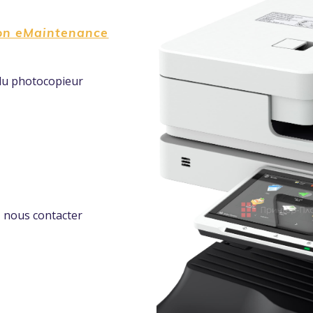
on eMaintenance
 du photocopieur
ez nous contacter